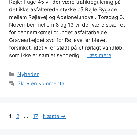
Røjle: I uge 45 vil der være trafikregulering på
det ikke asfalterede stykke på Røjle Bygade
mellem Røjlevej og Abelonelundvej. Torsdag 6.
November mellem 8 og 13 vil der være spærret
for gennemkørsel grundet asfaltarbejde.
Gravearbejdet syd for Røjlevej er blevet
forsinket, idet vi er stødt på et rørlagt vandløb,
som ikke er samlet synderlig …
Læs mere
Kategorier
Nyheder
Skriv en kommentar
Page
Page
Page
1
2
…
17
Næste
→