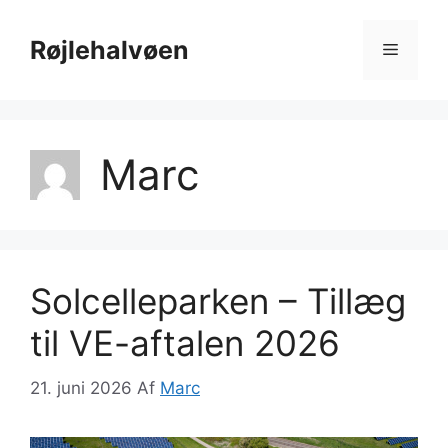
Hop
til
Røjlehalvøen
Menu
indhold
Marc
Solcelleparken – Tillæg
til VE-aftalen 2026
21. juni 2026
Af
Marc