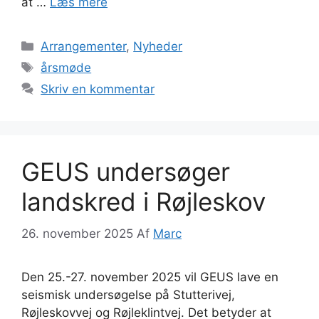
at …
Læs mere
Kategorier
Arrangementer
,
Nyheder
Tags
årsmøde
Skriv en kommentar
GEUS undersøger
landskred i Røjleskov
26. november 2025
Af
Marc
Den 25.-27. november 2025 vil GEUS lave en
seismisk undersøgelse på Stutterivej,
Røjleskovvej og Røjleklintvej. Det betyder at