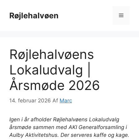
Hop
til
Røjlehalvøen
Menu
indhold
Røjlehalvøens
Lokaludvalg |
Årsmøde 2026
14. februar 2026
Af
Marc
Igen i år afholder Røjlehalvøens Lokaludvalg
årsmøde sammen med AKI Generalforsamling i
Aulby Aktivitetshus. Der serveres kaffe og kage.