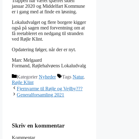
Trappen har været spærret siden
januar 2020 og Middelfart Kommune
er i gang med at finde en løsning.
Lokaludvalget og flere borgere kigger
også på sagen med forventning om at
få reetableret en nedgang til stranden
ved Røjle Klint.
Opdatering følger, når der er nyt.
Marc Melgaard
Formand, Røjlehalvøens Lokaludvalg
Kategorier
Nyheder
Tags
Natur
,
Røjle Klint
Fjernvarme til Røjle og Vejlby???
Generalforsamling 2021
Skriv en kommentar
Kommentar