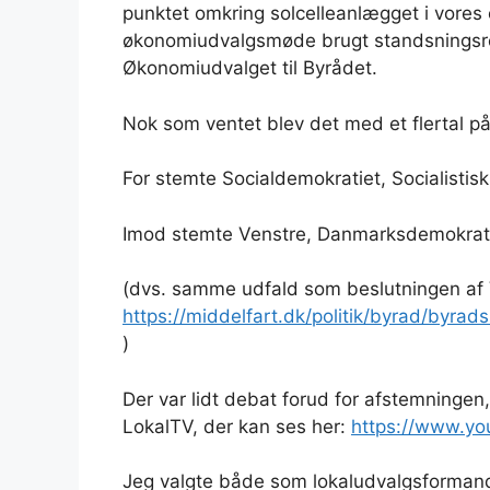
punktet omkring solcelleanlægget i vore
økonomiudvalgsmøde brugt standsningsrette
Økonomiudvalget til Byrådet.
Nok som ventet blev det med et flertal p
For stemte Socialdemokratiet, Socialistisk
Imod stemte Venstre, Danmarksdemokrate
(dvs. samme udfald som beslutningen af V
https://middelfart.dk/politik/byrad/by
)
Der var lidt debat forud for afstemningen
LokalTV, der kan ses her:
https://www.y
Jeg valgte både som lokaludvalgsforman