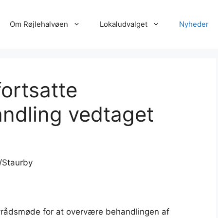
Om Røjlehalvøen
Lokaludvalget
Nyheder
fortsatte
ndling vedtaget
/Staurby
yrådsmøde for at overvære behandlingen af