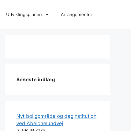
Udviklingsplanen
Arrangementer
Seneste indlæg
Nyt boligområde og daginstitution
ved Abelonelundvej
6. august 2026