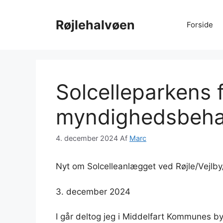
Hop
til
Røjlehalvøen
Forside
indhold
Solcelleparkens 
myndighedsbeha
4. december 2024
Af
Marc
Nyt om Solcelleanlægget ved Røjle/Vejlby
3. december 2024
I
går deltog jeg i Middelfart Kommunes b