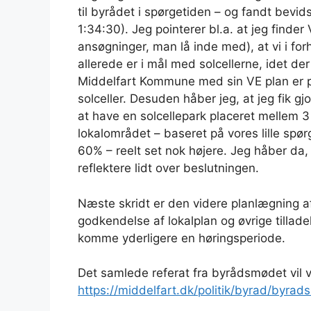
til byrådet i spørgetiden – og fandt bevid
1:34:30). Jeg pointerer bl.a. at jeg finde
ansøgninger, man lå inde med), at vi i for
allerede er i mål med solcellerne, idet de
Middelfart Kommune med sin VE plan er p
solceller. Desuden håber jeg, at jeg fik 
at have en solcellepark placeret mellem 
lokalområdet – baseret på vores lille s
60% – reelt set nok højere. Jeg håber da, 
reflektere lidt over beslutningen.
Næste skridt er den videre planlægning af 
godkendelse af lokalplan og øvrige tillade
komme yderligere en høringsperiode.
Det samlede referat fra byrådsmødet vil v
https://middelfart.dk/politik/byrad/byrad