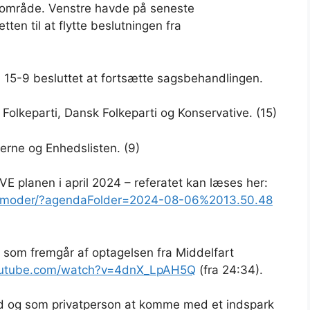
s område. Venstre havde på seneste
n til at flytte beslutningen fra
å 15-9 besluttet at fortsætte sagsbehandlingen.
 Folkeparti, Dansk Folkeparti og Konservative. (15)
rne og Enhedslisten. (9)
E planen i april 2024 – referatet kan læses her:
radsmoder/?agendaFolder=2024-08-06%2013.50.48
, som fremgår af optagelsen fra Middelfart
outube.com/watch?v=4dnX_LpAH5Q
(fra 24:34).
d og som privatperson at komme med et indspark