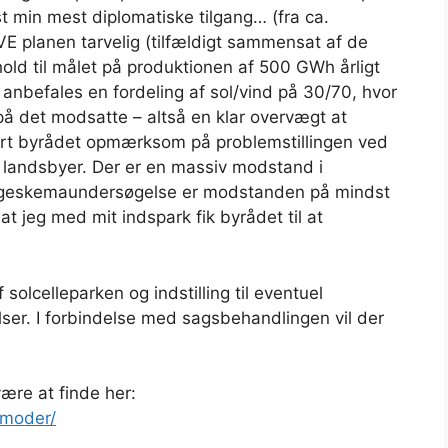
st min mest diplomatiske tilgang… (fra ca.
r VE planen tarvelig (tilfældigt sammensat af de
hold til målet på produktionen af 500 GWh årligt
r anbefales en fordeling af sol/vind på 30/70, hvor
å det modsatte – altså en klar overvægt at
gjort byrådet opmærksom på problemstillingen ved
3 landsbyer. Der er en massiv modstand i
pørgeskemaundersøgelse er modstanden på mindst
at jeg med mit indspark fik byrådet til at
solcelleparken og indstilling til eventuel
lser. I forbindelse med sagsbehandlingen vil der
ære at finde her:
smoder/