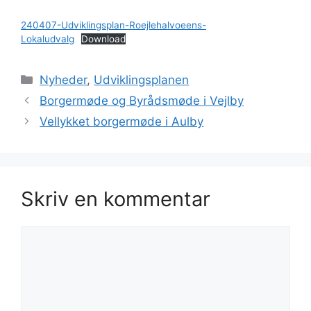
240407-Udviklingsplan-Roejlehalvoeens-
Lokaludvalg
Download
Kategorier
Nyheder
,
Udviklingsplanen
Borgermøde og Byrådsmøde i Vejlby
Vellykket borgermøde i Aulby
Skriv en kommentar
Kommentar