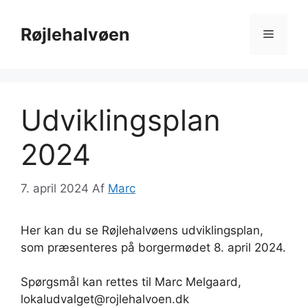
Hop
til
Røjlehalvøen
Menu
indhold
Udviklingsplan
2024
7. april 2024
Af
Marc
Her kan du se Røjlehalvøens udviklingsplan,
som præsenteres på borgermødet 8. april 2024.
Spørgsmål kan rettes til Marc Melgaard,
lokaludvalget@rojlehalvoen.dk